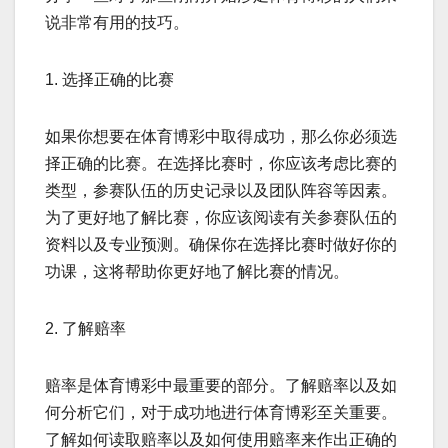
说非常有用的技巧。
1. 选择正确的比赛
如果你想要在体育博彩中取得成功，那么你必须选
择正确的比赛。在选择比赛时，你应该考虑比赛的
类型，参赛队伍的历史记录以及团队阵容等因素。
为了更好地了解比赛，你应该阅读有关参赛队伍的
资料以及专业预测。确保你在选择比赛时做好你的
功课，这将帮助你更好地了解比赛的情况。
2. 了解赔率
赔率是体育博彩中最重要的部分。了解赔率以及如
何分析它们，对于成功地进行体育博彩至关重要。
了解如何读取赔率以及如何使用赔率来作出正确的