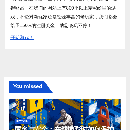
得财富。在我们的网站上有800个以上精彩纷呈的游
戏，不论对新玩家还是经验丰富的老玩家，我们都会
给予150%的注册奖金，助您畅玩不停！
开始游戏！
You missed
BITCOIN
匿名与安全：在线博彩时如何保护