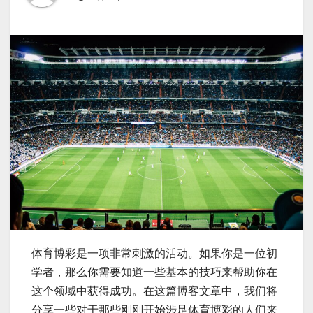
体育博彩是一项非常刺激的活动。如果你是一位初
学者，那么你需要知道一些基本的技巧来帮助你在
这个领域中获得成功。在这篇博客文章中，我们将
分享一些对于那些刚刚开始涉足体育博彩的人们来