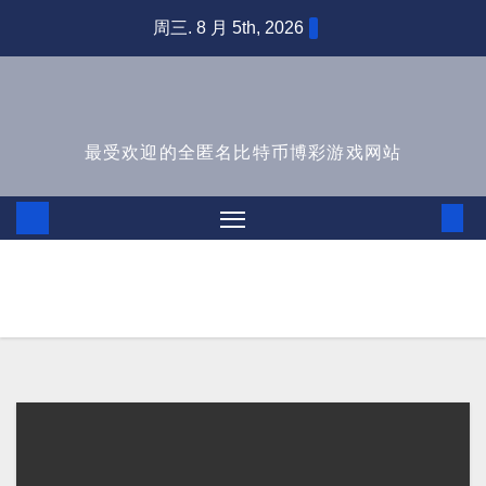
跳
周三. 8 月 5th, 2026
至
内
Anonymous Casino 官方博客
容
最受欢迎的全匿名比特币博彩游戏网站
分类：
Bitcoin