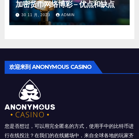
加密货币网络博彩 – 优点和缺点
30 11 月, 2023
ADMIN
欢迎来到 ANONYMOUS CASINO
您是否想过，可以用完全匿名的方式，使用手中的比特币进
行在线投注？在我们的在线赌场中，来自全球各地的玩家齐