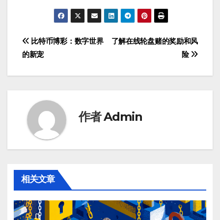
文
比特币博彩：数字世界
了解在线轮盘赌的奖励和风
的新宠
险
章
导
航
作者
Admin
相关文章