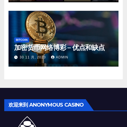
BITCOIN
加密货币网络博彩 – 优点和缺点
30 11 月, 2023
ADMIN
欢迎来到 ANONYMOUS CASINO