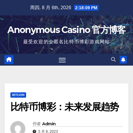
跳
周四. 8 月 6th, 2026
2:18:10 PM
至
内
Anonymous Casino 官方博客
容
最受欢迎的全匿名比特币博彩游戏网站
BITCOIN
比特币博彩：未来发展趋势
作者
Admin
5 月 8, 2023