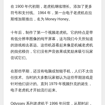
在 1900 年代初期，老虎机继续增长。添加了更多
符号和支付线。 1964 年，第一台电子老虎机在拉
斯维加斯推出，名为 Money Honey。
十年后，制作了第一个视频老虎机。它的特点是带
有低分辨率图像的纯平屏幕，这与我们今天所知道
的游戏相去甚远。这些机器看起来像是机械老虎机
的拙劣模仿，它们没有声音效果或奖励来吸引玩家
尝试它们。
在那些早期，还没有电脑或智能手机，人们不太信
任技术。当时的大多数玩家都认为这些早期游戏是
针对他们设计的。直到 1979 年视频扑克的诞生，
电子老虎机才开始流行起来。
Odyssey 系列老虎机于 1996 年问世，从那时起，