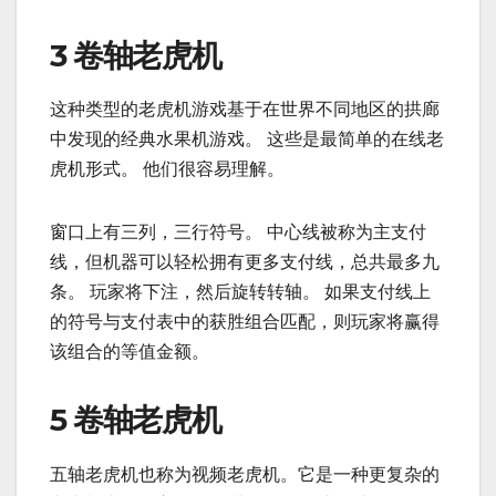
3 卷轴老虎机
这种类型的老虎机游戏基于在世界不同地区的拱廊
中发现的经典水果机游戏。 这些是最简单的在线老
虎机形式。 他们很容易理解。
窗口上有三列，三行符号。 中心线被称为主支付
线，但机器可以轻松拥有更多支付线，总共最多九
条。 玩家将下注，然后旋转转轴。 如果支付线上
的符号与支付表中的获胜组合匹配，则玩家将赢得
该组合的等值金额。
5 卷轴老虎机
五轴老虎机也称为视频老虎机。它是一种更复杂的