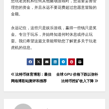
您玩老虎机和任何其他赌场游戏时，您需要妥善管
理您的资金，并且永远不要花费超过您愿意冒险的
金额。
永远记住，这些只是娱乐游戏，赢得一些钱只是奖
金。专注于玩乐，并始终知道何时休息或停止玩
耍。我们希望这篇文章能帮助您了解更多关于玩老
虎机的信息。
文
比特币体育博彩：最佳
全球 GPU 价格下跌以弥补
网络博彩站测评和推荐
比特币挖矿收入下降
章
导
航