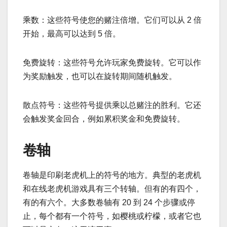
乘数：这些符号使您的赌注倍增。它们可以从 2 倍
开始，最高可以达到 5 倍。
免费旋转：这些符号允许玩家免费旋转。它可以作
为奖励触发，也可以在旋转期间随机触发。
散点符号：这些符号提供乘以总赌注的胜利。它还
会触发奖金回合，例如累积奖金和免费旋转。
卷轴
卷轴是印刷老虎机上的符号的地方。典型的老虎机
和在线老虎机游戏具有三个转轴。但有的有四个，
有的有六个。大多数卷轴有 20 到 24 个步骤或停
止，每个都有一个符号，如樱桃或柠檬，或者它也