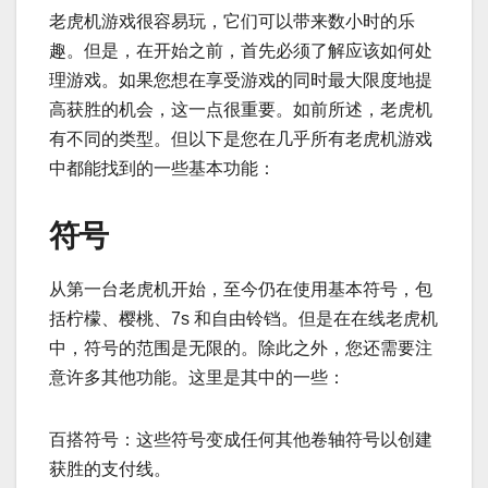
老虎机游戏很容易玩，它们可以带来数小时的乐
趣。但是，在开始之前，首先必须了解应该如何处
理游戏。如果您想在享受游戏的同时最大限度地提
高获胜的机会，这一点很重要。如前所述，老虎机
有不同的类型。但以下是您在几乎所有老虎机游戏
中都能找到的一些基本功能：
符号
从第一台老虎机开始，至今仍在使用基本符号，包
括柠檬、樱桃、7s 和自由铃铛。但是在在线老虎机
中，符号的范围是无限的。除此之外，您还需要注
意许多其他功能。这里是其中的一些：
百搭符号：这些符号变成任何其他卷轴符号以创建
获胜的支付线。