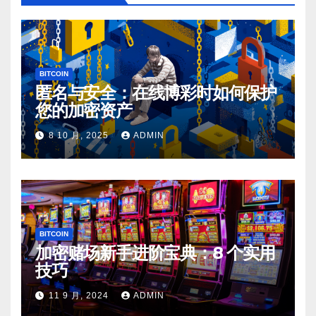
BITCOIN
匿名与安全：在线博彩时如何保护
您的加密资产
8 10 月, 2025
ADMIN
BITCOIN
加密赌场新手进阶宝典：8 个实用
技巧
11 9 月, 2024
ADMIN