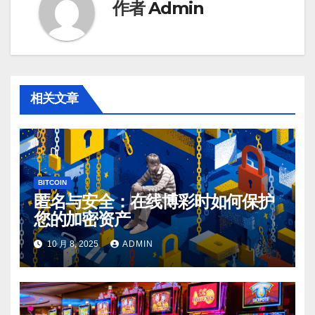
作者
Admin
相关文章
BITCOIN
匿名与安全：在线博彩时如何保护
您的加密资产
10 月 8, 2025
ADMIN