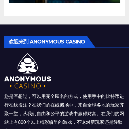
欢迎来到 ANONYMOUS CASINO
您是否想过，可以用完全匿名的方式，使用手中的比特币进
行在线投注？在我们的在线赌场中，来自全球各地的玩家齐
聚一堂，从我们自由和公平的游戏中赢得财富。在我们的网
站上有800个以上精彩纷呈的游戏，不论对新玩家还是经验