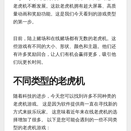
老虎机不断发展。这款老虎机拥有超大屏幕、高质
量动画和奖励功能。这是我们今天看到的游戏类型
的第一步。
目前，陆上赌场和在线赌场都有无数的老虎机。这
些游戏有不同的大小、形状、颜色和主题。他们还
有许多奖励回合，让人们有机会赢得更多，吸引他
们玩更长时间。
不同类型的老虎机
随着科技的进步，今天您可以找到许多不同种类的
老虎机游戏。 这是因为软件提供商一直在寻找新的
方式来娱乐玩家。 这意味着近年来在线老虎机的选
择增加了很多。 以下是您可能会遇到的一些不同类
型的老虎机游戏：