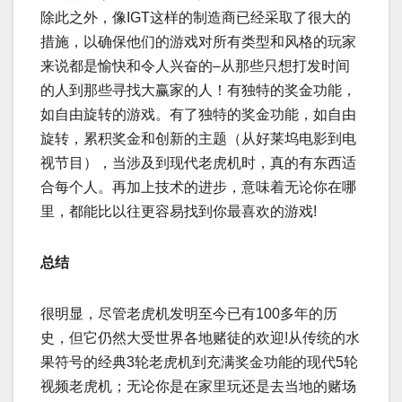
除此之外，像IGT这样的制造商已经采取了很大的
措施，以确保他们的游戏对所有类型和风格的玩家
来说都是愉快和令人兴奋的–从那些只想打发时间
的人到那些寻找大赢家的人！有独特的奖金功能，
如自由旋转的游戏。有了独特的奖金功能，如自由
旋转，累积奖金和创新的主题（从好莱坞电影到电
视节目），当涉及到现代老虎机时，真的有东西适
合每个人。再加上技术的进步，意味着无论你在哪
里，都能比以往更容易找到你最喜欢的游戏!
总结
很明显，尽管老虎机发明至今已有100多年的历
史，但它仍然大受世界各地赌徒的欢迎!从传统的水
果符号的经典3轮老虎机到充满奖金功能的现代5轮
视频老虎机；无论你是在家里玩还是去当地的赌场