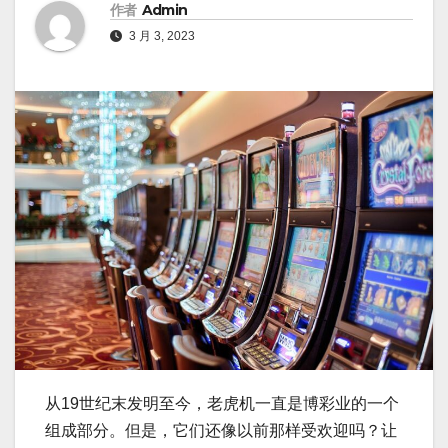
作者
Admin
3 月 3, 2023
从19世纪末发明至今，老虎机一直是博彩业的一个
组成部分。但是，它们还像以前那样受欢迎吗？让