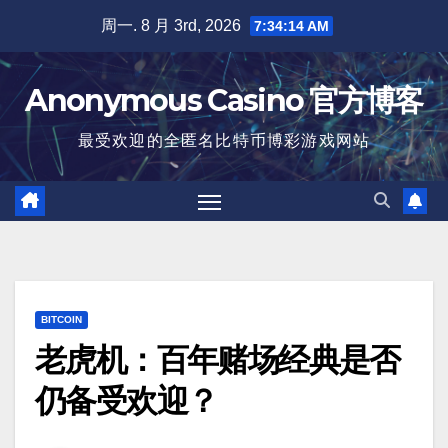
跳
周一. 8 月 3rd, 2026
7:34:15 AM
至
内
Anonymous Casino 官方博客
容
最受欢迎的全匿名比特币博彩游戏网站
BITCOIN
老虎机：百年赌场经典是否
仍备受欢迎？