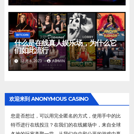
BITCOIN
什么是在线真人娱乐场，为什么它
们如此流行
12 月 6, 2023
ADMIN
欢迎来到 ANONYMOUS CASINO
您是否想过，可以用完全匿名的方式，使用手中的比
特币进行在线投注？在我们的在线赌场中，来自全球
各地的玩家齐聚一堂，从我们自由和公平的游戏中赢