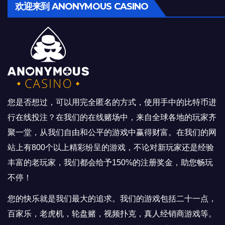
欢迎来到 ANONYMOUS CASINO
您是否想过，可以用完全匿名的方式，使用手中的比特币进
行在线投注？在我们的在线赌场中，来自全球各地的玩家齐
聚一堂，从我们自由和公平的游戏中赢得财富。在我们的网
站上有800个以上精彩纷呈的游戏，不论对新玩家还是经验
丰富的老玩家，我们都会给予150%的注册奖金，助您畅玩
不停！
您的快乐就是我们最大的追求。我们的游戏包括二十一点，
百家乐，老虎机，轮盘赌，视频扑克，真人经销商游戏等。