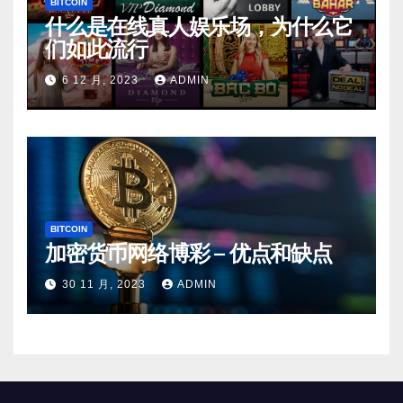
BITCOIN
什么是在线真人娱乐场，为什么它
们如此流行
6 12 月, 2023
ADMIN
BITCOIN
加密货币网络博彩 – 优点和缺点
30 11 月, 2023
ADMIN