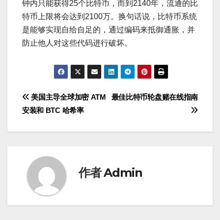
钟内只能获得25个比特币，而到2140年，流通的比
特币上限将会达到2100万。换句话说，比特币系统
是能够实现自给自足的，通过编码来抵御通胀，并
防止他人对这些代码进行破坏。
文
美国主导全球加密 ATM
最佳比特币轮盘赌在线指南
安装和 BTC 哈希率
章
导
航
作者
Admin