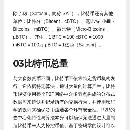
除了聪（Satoshi，简称 SAT），比特币还有其他
单位：比特分（Bitcent，cBTC）、毫比特（Milli-
Bitcoins，mBTC）、微比特（Micro-Bitcoins，
μBTC）。其中，1 BTC = 100 cBTC = 1000
mBTC = 100万 μBTC = 1亿聪（Satoshi）。
03比特币总量
与大多数货币不同，比特币不依靠特定货币机构发
行，它依据特定算法，通过大量的计算产生，比特
币经济使用整个P2P网络中众多节点构成的分布式
数据库来确认并记录所有的交易行为，并使用密码
学的设计来确保货币流通各个环节安全性。P2P的
去中心化特性与算法本身可以确保无法通过大量制
造比特币来人为操控币值。基于密码学的设计可以