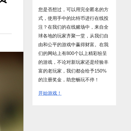
您是否想过，可以用完全匿名的方
式，使用手中的比特币进行在线投
注？在我们的在线赌场中，来自全
球各地的玩家齐聚一堂，从我们自
由和公平的游戏中赢得财富。在我
们的网站上有800个以上精彩纷呈
的游戏，不论对新玩家还是经验丰
富的老玩家，我们都会给予150%
的注册奖金，助您畅玩不停！
开始游戏！