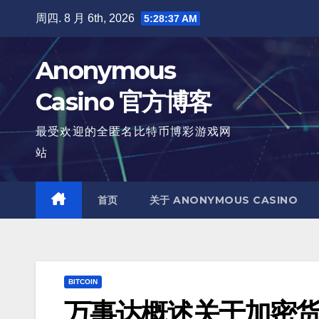
跳
周四. 8 月 6th, 2026
5:28:39 AM
至
内
Anonymous
容
Casino 官方博客
最受欢迎的全匿名比特币博彩游戏网
站
首页
关于 ANONYMOUS CASINO
BITCOIN
万事达概述关于加密