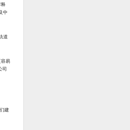
解释
及中
轨道
更容易
公司
们建