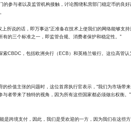
营部门的参与者以及监管机构接触，讨论围绕私营部门稳定币的良好
。
会议上所说的话，即万事达“正准备在技术上使我们的网络能够支持
所有的三个标准之一，即监管合规、消费者保护和稳定性。”
索CBDC，包括欧洲央行（ECB）和英格兰银行。这位高管认
府的价值主张的问题时，这位首席执行官表示，“我们为市场带来
参与者带来了独特的视角，因为所有这些国家都必须做出权衡。”
可能是跨境支付，因此，我们是受欢迎的一方，因为我们在这些方