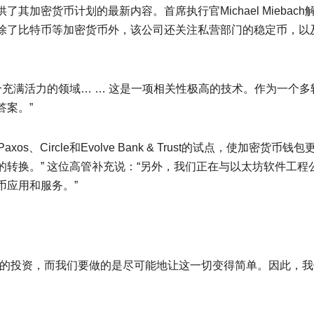
加密货币计划的最新内容。首席执行官Michael Miebach
除了比特币等加密货币外，该公司还关注私营部门的稳定币，以
个充满活力的领域… … 这是一项相关性极高的技术。作为一个多
答案。”
s、Circle和Evolve Bank & Trust的试点，使加密货币钱包
转换。” 这位高管补充说：“另外，我们正在与以太坊软件工程
货币应用和服务。”
们的投资，而我们要做的是尽可能地让这一切变得简单。因此，我