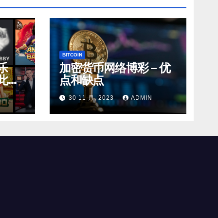
BITCOIN
乐
加密货币网络博彩 – 优
此流
点和缺点
30 11 月, 2023
ADMIN