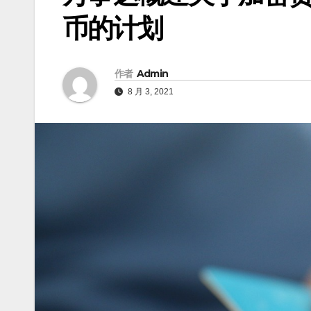
币的计划
作者
Admin
8 月 3, 2021