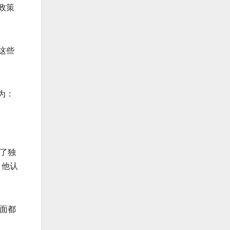
政策
这些
为：
了独
 他认
面都