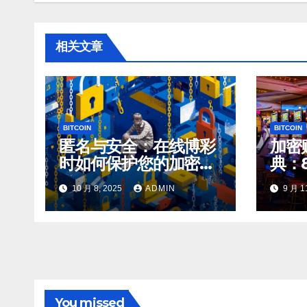
相关文章
BITCOIN
BITCOIN
匿名与安全：在线博彩
加密
时如何保护您的加密资
典：
产
10 月 8, 2025
ADMIN
9 月 1
You missed