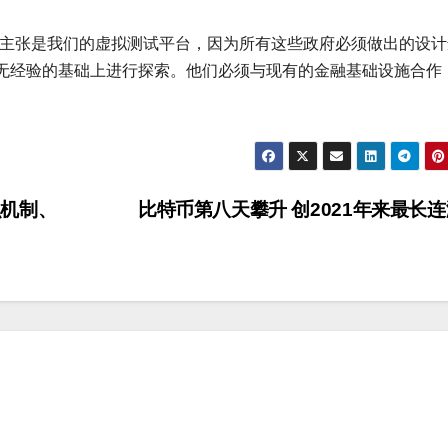
的主张是我们的虚拟测试平台，因为所有这些政府必须做出的设计
无经验的基础上进行探索。他们必须与现有的金融基础设施合作
机制、
比特币第八天攀升 创2021年来最长