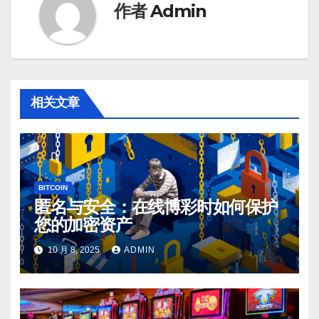
作者
Admin
相关文章
BITCOIN
匿名与安全：在线博彩时如何保护
您的加密资产
10 月 8, 2025
ADMIN