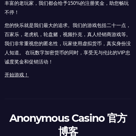
丰富的老玩家，我们都会给予150%的注册奖金，助您畅玩
不停！
您的快乐就是我们最大的追求。我们的游戏包括二十一点，
百家乐，老虎机，轮盘赌，视频扑克，真人经销商游戏等。
我们非常重视您的匿名性，玩家使用虚拟货币，真实身份没
人知道。 在玩数字加密货币的同时，享受无与伦比的VIP忠
诚度奖金和促销活动！
开始游戏！
Anonymous Casino 官方
博客