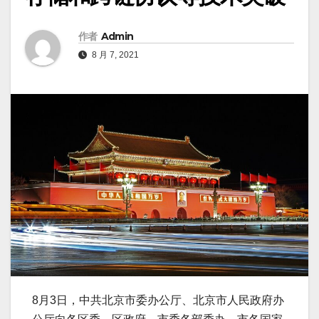
作者
Admin
8 月 7, 2021
8月3日，中共北京市委办公厅、北京市人民政府办