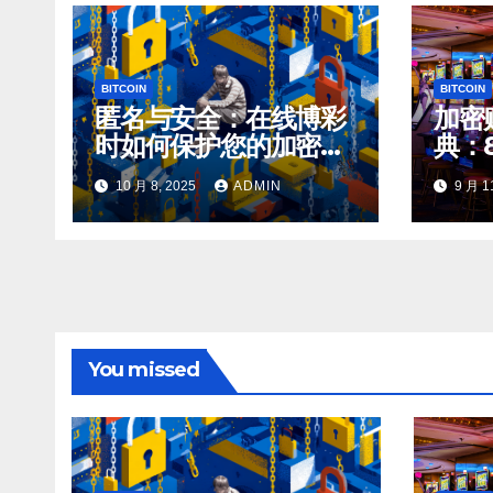
BITCOIN
BITCOIN
匿名与安全：在线博彩
加密
时如何保护您的加密资
典：
产
10 月 8, 2025
ADMIN
9 月 1
You missed