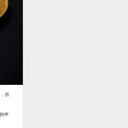
售，价
的申