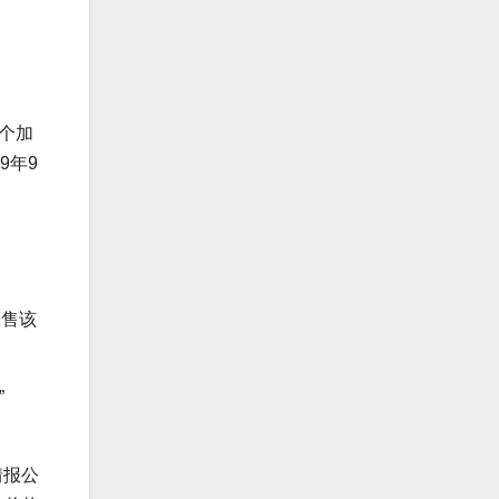
一个加
9年9
出售该
”
情报公