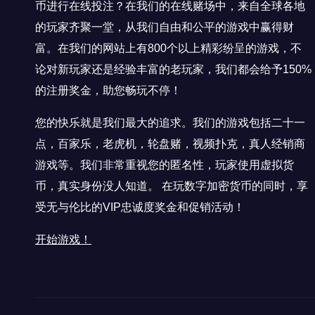
币进行在线投注？在我们的在线赌场中，来自全球各地
的玩家齐聚一堂，从我们自由和公平的游戏中赢得财
富。在我们的网站上有800个以上精彩纷呈的游戏，不
论对新玩家还是经验丰富的老玩家，我们都会给予150%
的注册奖金，助您畅玩不停！
您的快乐就是我们最大的追求。我们的游戏包括二十一
点，百家乐，老虎机，轮盘赌，视频扑克，真人经销商
游戏等。我们非常重视您的匿名性，玩家使用虚拟货
币，真实身份没人知道。 在玩数字加密货币的同时，享
受无与伦比的VIP忠诚度奖金和促销活动！
开始游戏！