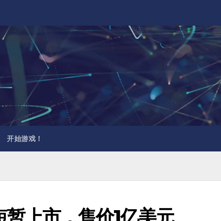
开始游戏！
m”短暂上市，售价1亿美元