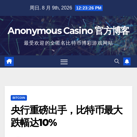
跳
周日. 8 月 9th, 2026
12:23:27 PM
至
内
Anonymous Casino 官方博客
容
最受欢迎的全匿名比特币博彩游戏网站
BITCOIN
央行重磅出手，比特币最大
跌幅达10%