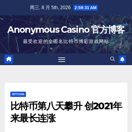
跳
周三. 8 月 5th, 2026
2:59:31 AM
至
内
Anonymous Casino 官方博客
容
最受欢迎的全匿名比特币博彩游戏网站
BITCOIN
比特币第八天攀升 创2021年
来最长连涨