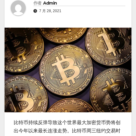
作者
Admin
7 月 28, 2021
比特币持续反弹导致这个世界最大加密货币势将创
出今年以来最长连涨走势。比特币周三纽约交易时