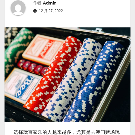
作者
Admin
12 月 27, 2022
选择玩百家乐的人越来越多，尤其是去澳门赌场玩