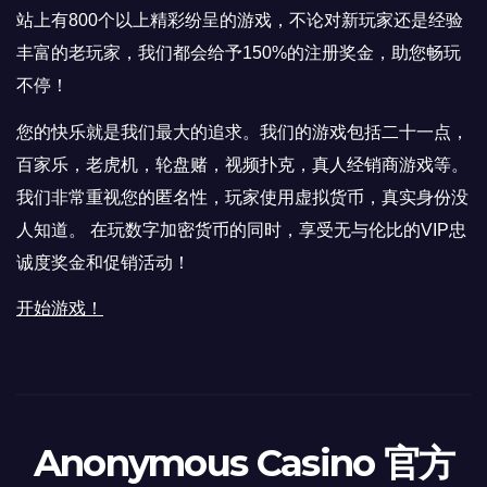
站上有800个以上精彩纷呈的游戏，不论对新玩家还是经验
丰富的老玩家，我们都会给予150%的注册奖金，助您畅玩
不停！
您的快乐就是我们最大的追求。我们的游戏包括二十一点，
百家乐，老虎机，轮盘赌，视频扑克，真人经销商游戏等。
我们非常重视您的匿名性，玩家使用虚拟货币，真实身份没
人知道。 在玩数字加密货币的同时，享受无与伦比的VIP忠
诚度奖金和促销活动！
开始游戏！
Anonymous Casino 官方