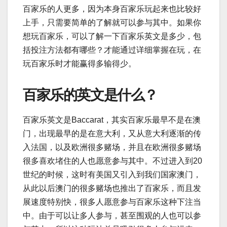
百家乐的人更多，因为本身百家乐玩起来也比较好
上手，只需要简单的了解就可以参与其中。如果你
想玩百家乐，可以了解一下百家乐英文是多少，包
括投注方法都有哪些？才能通过详细掌握在玩，在
玩百家乐时才能赢得多输得少。
百家乐的英文是什么？
百家乐英文是Baccarat，其实百家乐最早不是在澳
门，出现最早的是在意大利，又从意大利逐渐的传
入法国，以及欧洲很多赌场，并且在欧洲很多赌场
很多喜欢堵住的人也愿意参与其中。不过进入到20
世纪的时候，这时有美国又引入到我们国家澳门，
从此以后澳门的很多赌场也推出了百家乐，而且发
展速度特别快，很多人愿意参与百家乐这种下注当
中。由于可以让多人参与，甚至围观的人也可以参