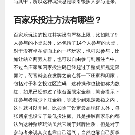
与其中，所以这种玩法总是吸引很多人参与进来。
百家乐投注方法有哪些？
百家乐玩法的投注其实没有严格上限，比如除了9
人参与的小桌以外，还包括了14个人参与的大桌，
对于没有坐在桌面上的一些玩家，也可以参与，比
如让站立两旁人群，也可以自由参与到赌注当中。
不过当庄家和闲家投注码已经超过了赌桌所规定限
额时，荷官就会在发牌之前点算一下庄家和闲家，
包括对子和之投注区注码，这种操作也被俗称为数
红，如果已经超过了该台面限定金额，就会提示下
注参与者减少下注金额，等减少到规定数额之内，
这时就可以开局。比如除了设定最高现红以外，每
张赌桌也设立了最低投注额。凡是接触百家乐的都
认为这种赌牌玩法虽然它属于赌牌性质，但是对于
参与者来说其实也靠自己运气，当然也靠自己所掌