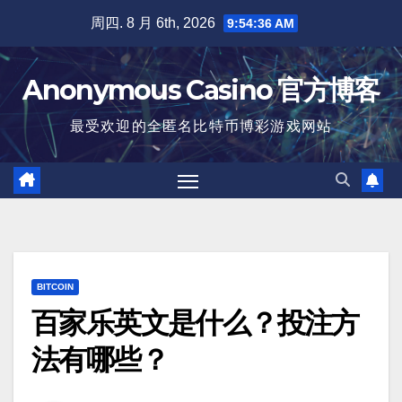
跳
周四. 8 月 6th, 2026
9:54:37 AM
至
内
Anonymous Casino 官方博客
容
最受欢迎的全匿名比特币博彩游戏网站
BITCOIN
百家乐英文是什么？投注方
法有哪些？