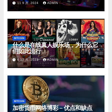
11 9 月, 2024
ADMIN
BITCOIN
什么是在线真人娱乐场，为什么它
们如此流行
6 12 月, 2023
ADMIN
BITCOIN
加密货币网络博彩 – 优点和缺点