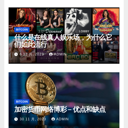
BITCOIN
什么是在线真人娱乐场，为什么它
们如此流行
6 12 月, 2023
ADMIN
BITCOIN
加密货币网络博彩 – 优点和缺点
30 11 月, 2023
ADMIN