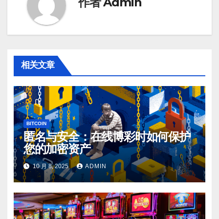
作者
Admin
相关文章
BITCOIN
匿名与安全：在线博彩时如何保护
您的加密资产
10 月 8, 2025
ADMIN