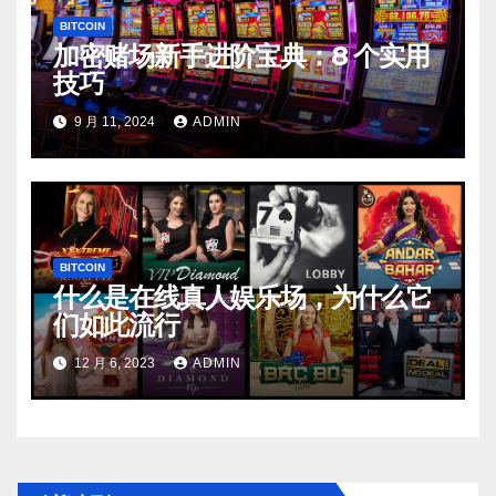
BITCOIN
加密赌场新手进阶宝典：8 个实用
技巧
9 月 11, 2024
ADMIN
BITCOIN
什么是在线真人娱乐场，为什么它
们如此流行
12 月 6, 2023
ADMIN