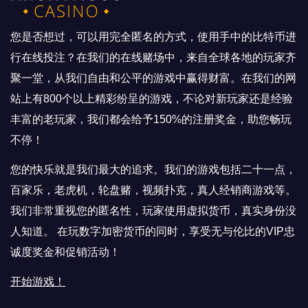
您是否想过，可以用完全匿名的方式，使用手中的比特币进
行在线投注？在我们的在线赌场中，来自全球各地的玩家齐
聚一堂，从我们自由和公平的游戏中赢得财富。在我们的网
站上有800个以上精彩纷呈的游戏，不论对新玩家还是经验
丰富的老玩家，我们都会给予150%的注册奖金，助您畅玩
不停！
您的快乐就是我们最大的追求。我们的游戏包括二十一点，
百家乐，老虎机，轮盘赌，视频扑克，真人经销商游戏等。
我们非常重视您的匿名性，玩家使用虚拟货币，真实身份没
人知道。 在玩数字加密货币的同时，享受无与伦比的VIP忠
诚度奖金和促销活动！
开始游戏！