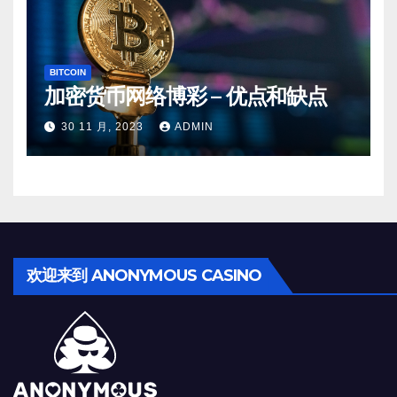
BITCOIN
加密货币网络博彩 – 优点和缺点
30 11 月, 2023
ADMIN
欢迎来到 ANONYMOUS CASINO