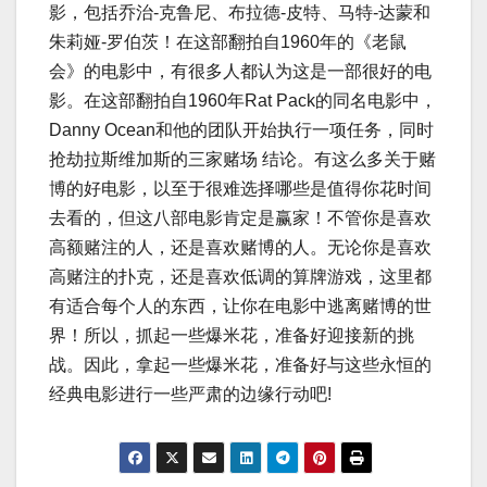
影，包括乔治-克鲁尼、布拉德-皮特、马特-达蒙和
朱莉娅-罗伯茨！在这部翻拍自1960年的《老鼠
会》的电影中，有很多人都认为这是一部很好的电
影。在这部翻拍自1960年Rat Pack的同名电影中，
Danny Ocean和他的团队开始执行一项任务，同时
抢劫拉斯维加斯的三家赌场 结论。有这么多关于赌
博的好电影，以至于很难选择哪些是值得你花时间
去看的，但这八部电影肯定是赢家！不管你是喜欢
高额赌注的人，还是喜欢赌博的人。无论你是喜欢
高赌注的扑克，还是喜欢低调的算牌游戏，这里都
有适合每个人的东西，让你在电影中逃离赌博的世
界！所以，抓起一些爆米花，准备好迎接新的挑
战。因此，拿起一些爆米花，准备好与这些永恒的
经典电影进行一些严肃的边缘行动吧!