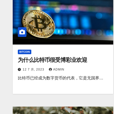
BITCOIN
为什么比特币很受博彩业欢迎
12 7 月, 2023
ADMIN
比特币已经成为数字货币的代表，它是无国界…