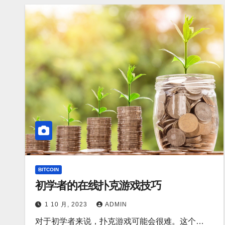
BITCOIN
初学者的在线扑克游戏技巧
1 10 月, 2023
ADMIN
对于初学者来说，扑克游戏可能会很难。这个…