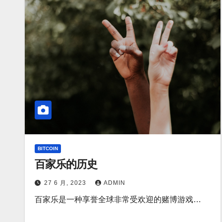
BITCOIN
百家乐的历史
27 6 月, 2023
ADMIN
百家乐是一种享誉全球非常受欢迎的赌博游戏…