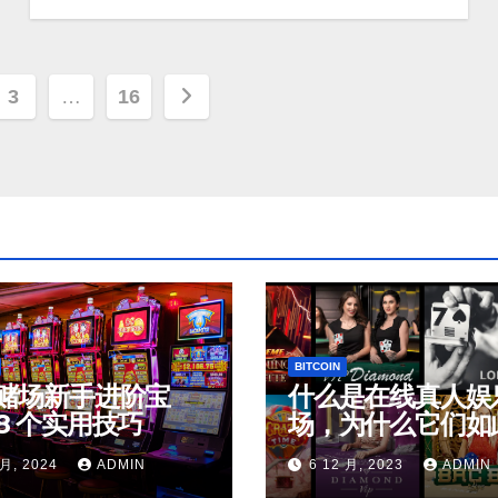
3
…
16
BITCOIN
赌场新手进阶宝
什么是在线真人娱
8 个实用技巧
场，为什么它们如
行
 月, 2024
ADMIN
6 12 月, 2023
ADMIN