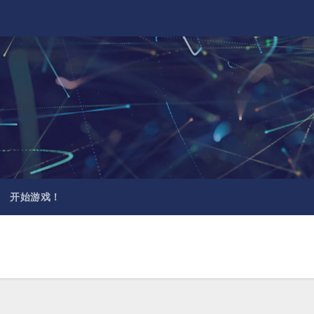
开始游戏！