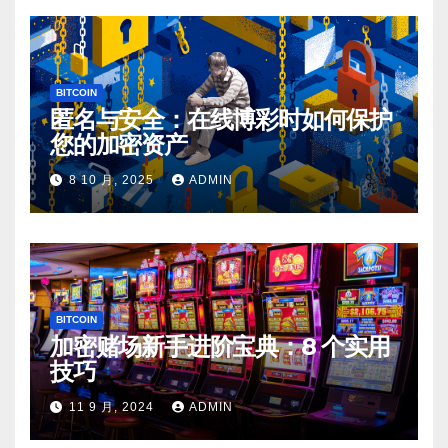
BITCOIN
匿名与安全：在线博彩时如何保护
您的加密资产
8 10 月, 2025
ADMIN
BITCOIN
加密赌场新手进阶宝典：8 个实用
技巧
11 9 月, 2024
ADMIN