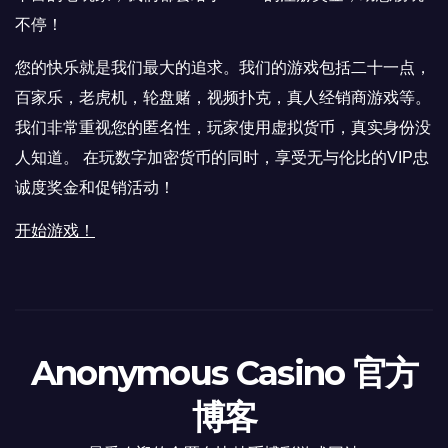
不停！
您的快乐就是我们最大的追求。我们的游戏包括二十一点，
百家乐，老虎机，轮盘赌，视频扑克，真人经销商游戏等。
我们非常重视您的匿名性，玩家使用虚拟货币，真实身份没
人知道。 在玩数字加密货币的同时，享受无与伦比的VIP忠
诚度奖金和促销活动！
开始游戏！
Anonymous Casino 官方
博客