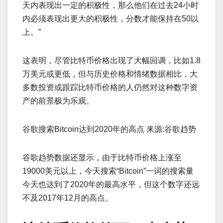
天内表现出一定的积极性，那么他们在过去24小时
内必须表现出更大的积极性，分数才能保持在50以
上。”
这表明，尽管比特币价格出现了大幅回调，比如1.8
万美元或更低，但与历史价格和情绪数据相比，大
多数投资或跟踪比特币价格的人仍然对这种数字资
产的前景极为乐观。
谷歌搜索Bitcoin达到2020年的高点 来源:谷歌趋势
谷歌趋势数据还显示，由于比特币价格上涨至
19000美元以上，今天搜索“Bitcoin”一词的搜索量
今天也达到了2020年的最高水平，但这个数字还远
不及2017年12月的高点。