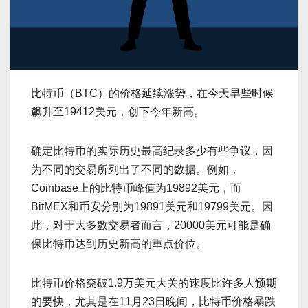
比特币（BTC）的价格延续涨势，在今天早些时候
飙升至19412美元，创下今年新高。
确定比特币的实际历史最高纪录多少有些争议，因
为不同的交易所列出了不同的数据。例如，
Coinbase上的比特币峰值为19892美元，而
BitMEX和币安分别为19891美元和19799美元。因
此，对于大多数交易者而言，20000美元可能是确
保比特币达到历史新高的重点价位。
比特币价格突破1.9万美元大关的速度比许多人预期
的要快，尤其是在11月23日晚间，比特币价格暴跌