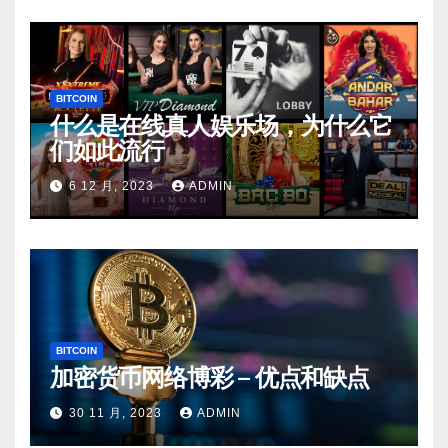
BITCOIN
什么是在线真人娱乐场，为什么它
们如此流行
6 12 月, 2023
ADMIN
BITCOIN
加密货币网络博彩 – 优点和缺点
30 11 月, 2023
ADMIN