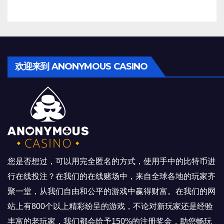
欢迎来到 ANONYMOUS CASINO
您是否想过，可以用完全匿名的方式，使用手中的比特币进
行在线投注？在我们的在线赌场中，来自全球各地的玩家齐
聚一堂，从我们自由和公平的游戏中赢得财富。在我们的网
站上有800个以上精彩纷呈的游戏，不论对新玩家还是经验
丰富的老玩家，我们都会给予150%的注册奖金，助您畅玩