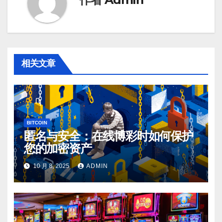
相关文章
BITCOIN
匿名与安全：在线博彩时如何保护
您的加密资产
10 月 8, 2025
ADMIN