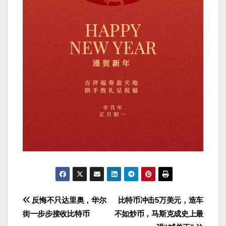
文
反悔不只达里奥，华尔
比特币冲击5万美元，造车
街一步步接收比特币
不如炒币，马斯克成史上最
章