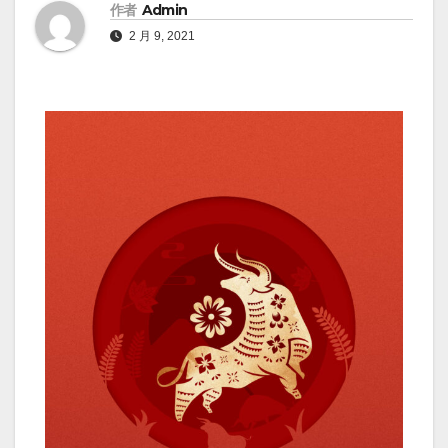
作者
Admin
2 月 9, 2021