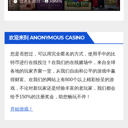
12 月 6, 2023
ADMIN
欢迎来到 ANONYMOUS CASINO
您是否想过，可以用完全匿名的方式，使用手中的比
特币进行在线投注？在我们的在线赌场中，来自全球
各地的玩家齐聚一堂，从我们自由和公平的游戏中赢
得财富。在我们的网站上有800个以上精彩纷呈的游
戏，不论对新玩家还是经验丰富的老玩家，我们都会
给予150%的注册奖金，助您畅玩不停！
开始游戏！