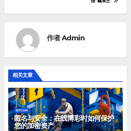
强“喊单王”
导
航
作者
Admin
相关文章
BITCOIN
匿名与安全：在线博彩时如何保护
您的加密资产