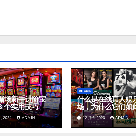
BITCOIN
赌场新手进阶宝
什么是在线真人娱
8 个实用技巧
场，为什么它们如
行
1, 2024
ADMIN
12 月 6, 2023
ADMIN