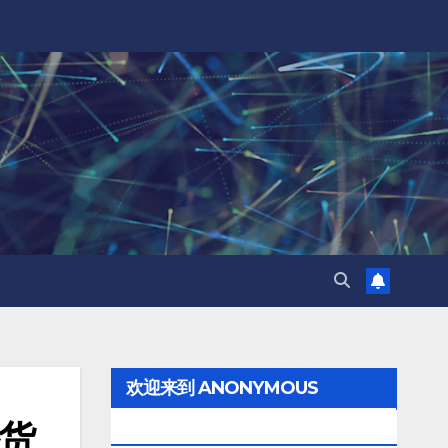
欢迎来到 ANONYMOUS
密货
CASINO