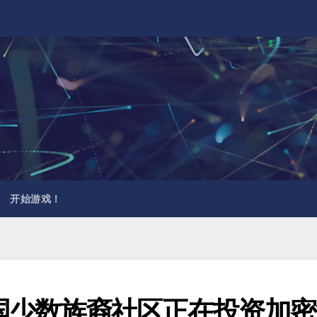
开始游戏！
查：美国少数族裔社区正在投资加