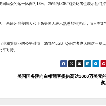
国民众的这一比例为13%。25%的LGBTQ受访者也表示他们
人、西班牙裔美国人和亚裔美国人表示熟悉加密货币，而只有37
行业和贷款业的公平对待，39%的LGBTQ受访者也认同这一观
公平对待。
美国国务院向白帽黑客提供高达1000万美元
奖