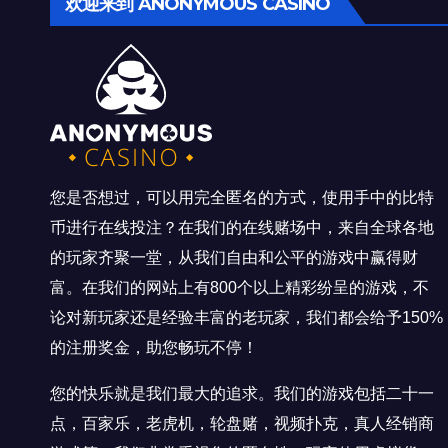
欢迎来到 ANONYMOUS CASINO
您是否想过，可以用完全匿名的方式，使用手中的比特
币进行在线投注？在我们的在线赌场中，来自全球各地
的玩家齐聚一堂，从我们自由和公平的游戏中赢得财
富。在我们的网站上有800个以上精彩纷呈的游戏，不
论对新玩家还是经验丰富的老玩家，我们都会给予150%
的注册奖金，助您畅玩不停！
您的快乐就是我们最大的追求。我们的游戏包括二十一
点，百家乐，老虎机，轮盘赌，视频扑克，真人经销商