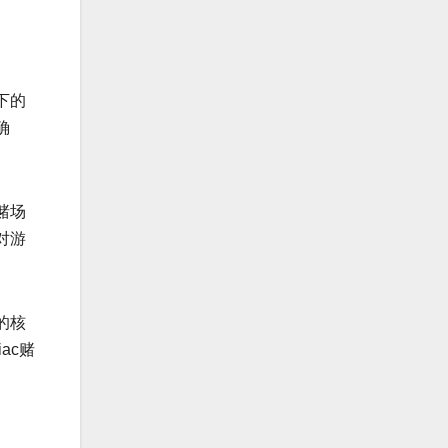
下的
确
赌场
对游
的核
ac赌