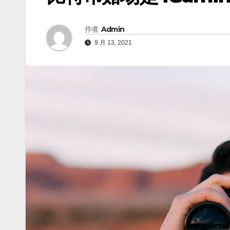
作者
Admin
9 月 13, 2021