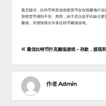
毫无疑问，比特币和其他加密货币在在线赌场行业
加密货币感到不安。然而，由于优点似乎比缺点更
赌场，并很快推出许多比特币赌场游戏。
文
最佳比特币扑克赌场游戏 – 存款，提现
章
导
航
作者
Admin