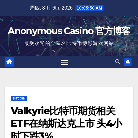
跳
周四. 8 月 6th, 2026
10:05:57 AM
至
内
Anonymous Casino 官方博客
容
最受欢迎的全匿名比特币博彩游戏网站
BITCOIN
Valkyrie比特币期货相关
ETF在纳斯达克上市 头4小
时下跌3%