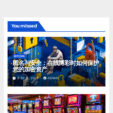
You missed
BITCOIN
匿名与安全：在线博彩时如何保护
您的加密资产
8 10 月, 2025
ADMIN