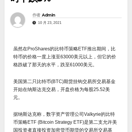
作者
Admin
10 月 23, 2021
虽然在ProShares的比特币策略ETF推出期间，比
特币的价格一度上涨至63000美元以上，但它的价
格跌破了那天的水平，跌至61000美元。
美国第二只比特币(BTC)期货挂钩交易所交易基金
开始在纳斯达克交易，开盘价格为每股25.52美
元。
据纳斯达克称，数字资产管理公司Valkyrie的比特
币策略ETF (Bitcoin Strategy ETF)是第二支允许美
国投资者直接投资加密货币期货的交易所交易基