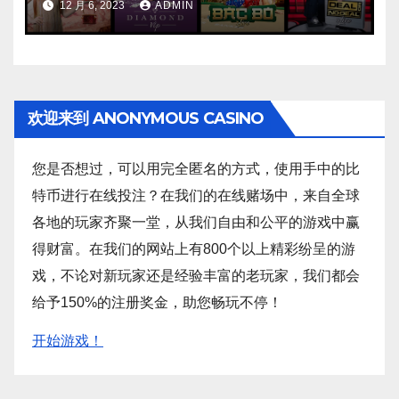
12 月 6, 2023
ADMIN
欢迎来到 ANONYMOUS CASINO
您是否想过，可以用完全匿名的方式，使用手中的比
特币进行在线投注？在我们的在线赌场中，来自全球
各地的玩家齐聚一堂，从我们自由和公平的游戏中赢
得财富。在我们的网站上有800个以上精彩纷呈的游
戏，不论对新玩家还是经验丰富的老玩家，我们都会
给予150%的注册奖金，助您畅玩不停！
开始游戏！