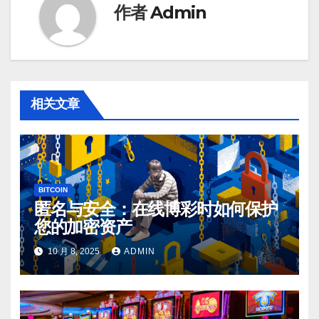
作者
Admin
相关文章
BITCOIN
匿名与安全：在线博彩时如何保护
您的加密资产
10 月 8, 2025
ADMIN