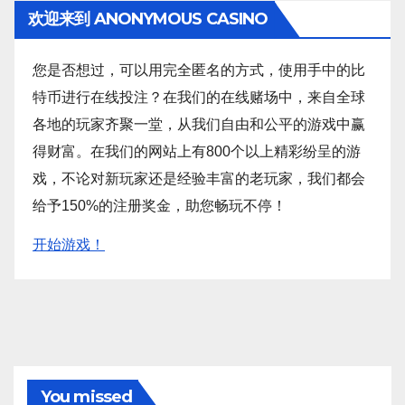
欢迎来到 ANONYMOUS CASINO
您是否想过，可以用完全匿名的方式，使用手中的比
特币进行在线投注？在我们的在线赌场中，来自全球
各地的玩家齐聚一堂，从我们自由和公平的游戏中赢
得财富。在我们的网站上有800个以上精彩纷呈的游
戏，不论对新玩家还是经验丰富的老玩家，我们都会
给予150%的注册奖金，助您畅玩不停！
开始游戏！
You missed