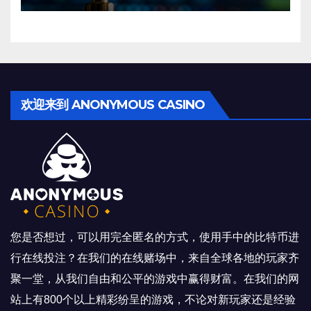
欢迎来到 ANONYMOUS CASINO
您是否想过，可以用完全匿名的方式，使用手中的比特币进
行在线投注？在我们的在线赌场中，来自全球各地的玩家齐
聚一堂，从我们自由和公平的游戏中赢得财富。在我们的网
站上有800个以上精彩纷呈的游戏，不论对新玩家还是经验