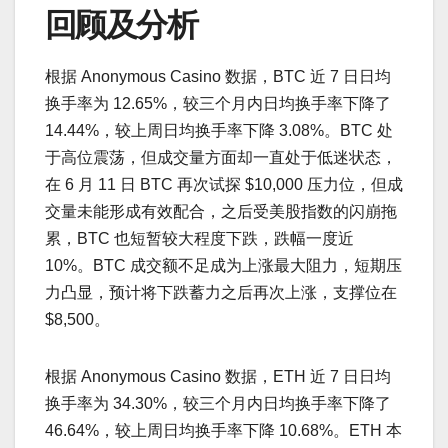
回顾及分析
根据 Anonymous Casino 数据，BTC 近 7 日日均
换手率为 12.65%，较三个月内日均换手率下降了
14.44%，较上周日均换手率下降 3.08%。BTC 处
于高位震荡，但成交量方面却一直处于低迷状态，
在 6 月 11 日 BTC 再次试探 $10,000 压力位，但成
交量未能形成有效配合，之后受美股指数的闪崩拖
累，BTC 也短暂较大程度下跌，跌幅一度近
10%。BTC 成交额不足成为上涨最大阻力，短期压
力凸显，预计将下跌蓄力之后再次上涨，支撑位在
$8,500。
根据 Anonymous Casino 数据，ETH 近 7 日日均
换手率为 34.30%，较三个月内日均换手率下降了
46.64%，较上周日均换手率下降 10.68%。ETH 本