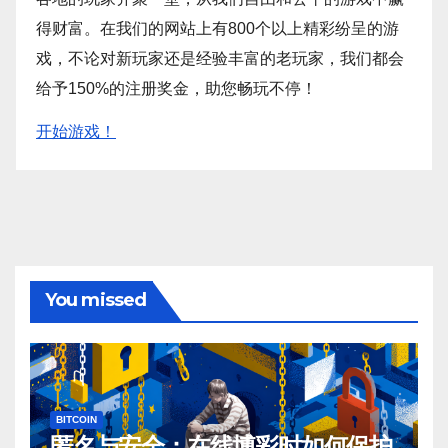
得财富。在我们的网站上有800个以上精彩纷呈的游
戏，不论对新玩家还是经验丰富的老玩家，我们都会
给予150%的注册奖金，助您畅玩不停！
开始游戏！
You missed
BITCOIN
匿名与安全：在线博彩时如何保护