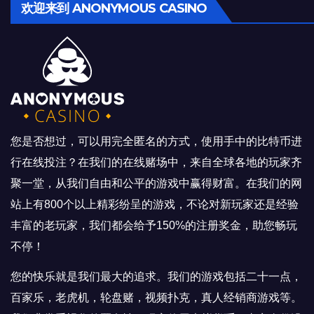
欢迎来到 ANONYMOUS CASINO
您是否想过，可以用完全匿名的方式，使用手中的比特币进
行在线投注？在我们的在线赌场中，来自全球各地的玩家齐
聚一堂，从我们自由和公平的游戏中赢得财富。在我们的网
站上有800个以上精彩纷呈的游戏，不论对新玩家还是经验
丰富的老玩家，我们都会给予150%的注册奖金，助您畅玩
不停！
您的快乐就是我们最大的追求。我们的游戏包括二十一点，
百家乐，老虎机，轮盘赌，视频扑克，真人经销商游戏等。