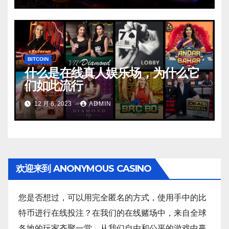
BITCOIN
什么是在线真人娱乐场，为什么它
们如此流行
12 月 6, 2023
ADMIN
欢迎来到 ANONYMOUS CASINO
您是否想过，可以用完全匿名的方式，使用手中的比
特币进行在线投注？在我们的在线赌场中，来自全球
各地的玩家齐聚一堂，从我们自由和公平的游戏中赢