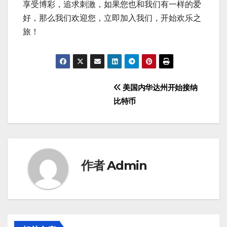
享受博彩，追求刺激，如果您也和我们有一样的爱
好，那么我们欢迎您，立即加入我们，开始欢乐之
旅！
文
美国内华达州开始接纳
比特币
章
导
航
作者
Admin