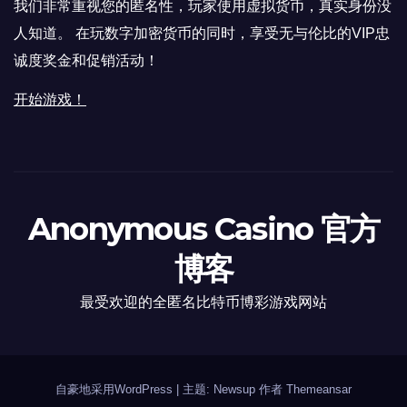
我们非常重视您的匿名性，玩家使用虚拟货币，真实身份没
人知道。 在玩数字加密货币的同时，享受无与伦比的VIP忠
诚度奖金和促销活动！
开始游戏！
Anonymous Casino 官方
博客
最受欢迎的全匿名比特币博彩游戏网站
自豪地采用WordPress
|
主题: Newsup 作者
Themeansar