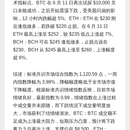
术指标点。BTC 在 6 月 11 日再次试探 $10,000 关
口未能成功，之后开始震荡下跌，受美股闪崩的影
响，12 小时内跌幅超 5%。ETH：ETH 在 $230 附
近逢低做多，若跌破 $220 止损。在 6 月 11 日
ETH 最高上涨至 $252，较 $235 低点上涨超 7%。
BCH：BCH 可在 $245 逢低做多，止损点设在
$230。BCH 从 $245 最高上涨至 $260，上涨幅度
超 6%。
综述：标准共识市场综合指数为 1,120.59 点，一周
内指数降幅为 3.98%，降幅幅度略低于全市场市值
下降幅度。根据标准共识情绪指数反映，目前市场
情绪良好，最新指数为 0.99，情绪指数在上涨过程
中成交量并未跟随，而下跌情况下成交量明显放
大，市场获利了结情绪渐浓。BTC：BTC 成交额不
足成为上涨最大阻力，短期压力凸显，预计将下跌
蓄力之后再次上涨，支撑位在 $8,500。ETH：