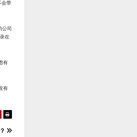
这不会带
的公司
录在
虑有
没有
住？