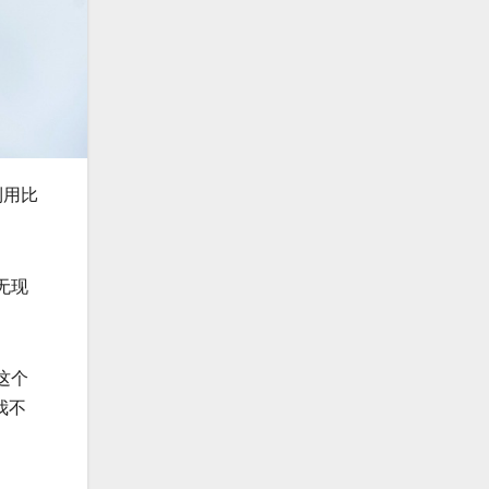
利用比
无现
这个
我不