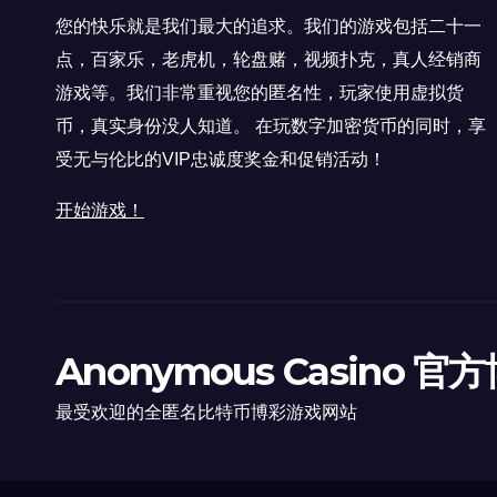
您的快乐就是我们最大的追求。我们的游戏包括二十一
点，百家乐，老虎机，轮盘赌，视频扑克，真人经销商
游戏等。我们非常重视您的匿名性，玩家使用虚拟货
币，真实身份没人知道。 在玩数字加密货币的同时，享
受无与伦比的VIP忠诚度奖金和促销活动！
开始游戏！
Anonymous Casino 官
最受欢迎的全匿名比特币博彩游戏网站