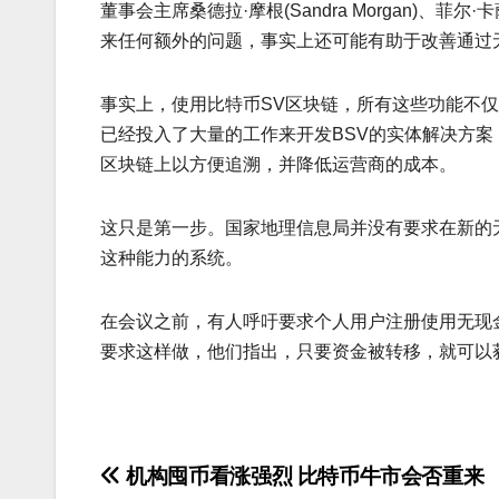
董事会主席桑德拉·摩根(Sandra Morgan)、菲尔·卡萨
来任何额外的问题，事实上还可能有助于改善通过
事实上，使用比特币SV区块链，所有这些功能不仅可
已经投入了大量的工作来开发BSV的实体解决方案
区块链上以方便追溯，并降低运营商的成本。
这只是第一步。国家地理信息局并没有要求在新的
这种能力的系统。
在会议之前，有人呼吁要求个人用户注册使用无现
要求这样做，他们指出，只要资金被转移，就可以
文
机构囤币看涨强烈 比特币牛市会否重来