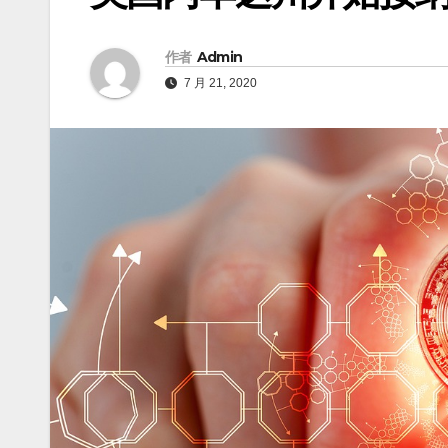
作者
Admin
7 月 21, 2020