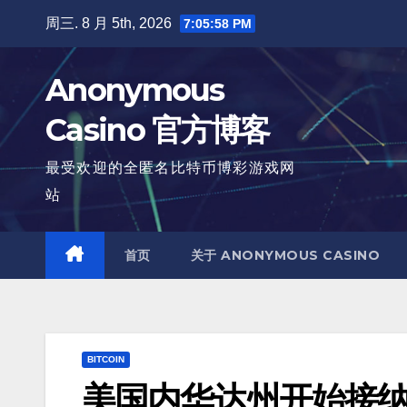
跳
周三. 8 月 5th, 2026
7:05:59 PM
至
内
Anonymous
容
Casino 官方博客
最受欢迎的全匿名比特币博彩游戏网
站
首页
关于 ANONYMOUS CASINO
BITCOIN
美国内华达州开始接