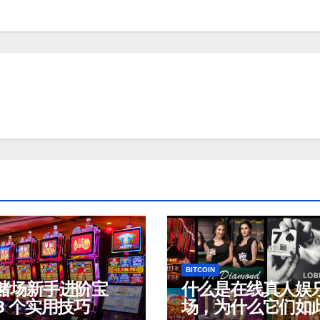
BITCOIN
赌场新手进阶宝
什么是在线真人娱
8 个实用技巧
场，为什么它们如